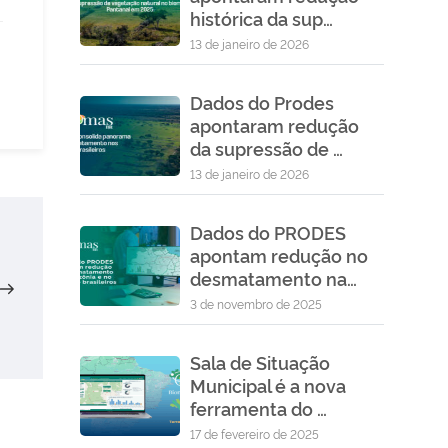
histórica da sup…
13 de janeiro de 2026
Dados do Prodes
apontaram redução
da supressão de …
13 de janeiro de 2026
Próximo
Dados do PRODES
apontam redução no
post
desmatamento na…
3 de novembro de 2025
Sala de Situação
Municipal é a nova
ferramenta do …
17 de fevereiro de 2025