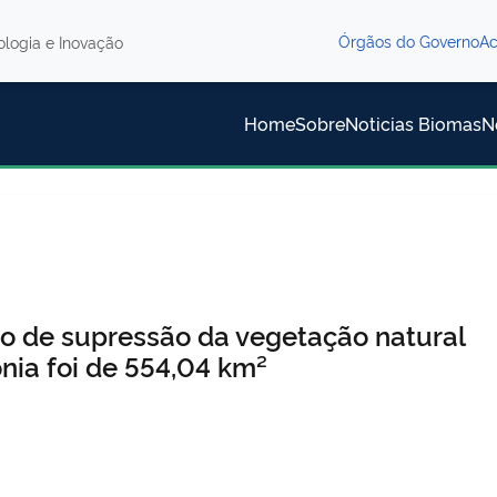
Órgãos do Governo
Ac
nologia e Inovação
Home
Sobre
Noticias Biomas
N
to de supressão da vegetação natural
nia foi de 554,04 km²