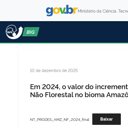
Ministério da Ciência, Tec
BIG
Publicado
10 de dezembro de 2025
em
Em 2024, o valor do incremen
Não Florestal no bioma Amazô
Baixar
NT_PRODES_AMZ_NF_2024_final