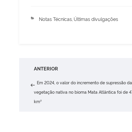
Categorias
Notas Técnicas
Últimas divulgações
,
Navegação
Post
ANTERIOR
de
anterior
Em 2024, o valor do incremento de supressão da
Post
vegetação nativa no bioma Mata Atlântica foi de 4
km²