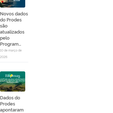
Novos dados
do Prodes
são
atualizados
pelo
Program…
10 de março de
2026
Dados do
Prodes
apontaram