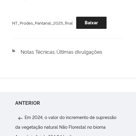
Baixar
NT_Prodes_Pantanal_2025_final
Categorias
Notas Técnicas
Últimas divulgações
,
Navegação
Post
ANTERIOR
de
anterior
Post
Em 2024, o valor do incremento de supressão
da vegetação natural Não Florestal no bioma