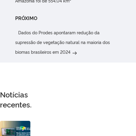
Amazônia foi de 554,04 km²
Próximo
PRÓXIMO
post
Dados do Prodes apontaram redução da
supressão de vegetação natural na maioria dos
biomas brasileiros em 2024
Notícias
recentes.