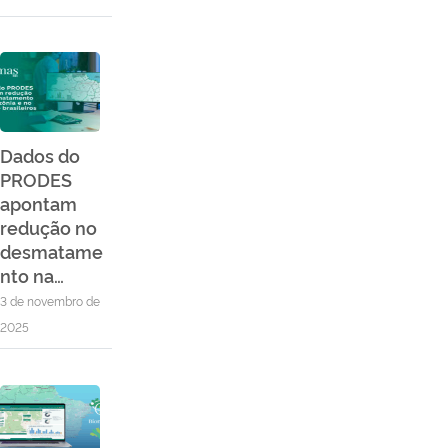
Dados do
PRODES
apontam
redução no
desmatame
nto na…
3 de novembro de
2025