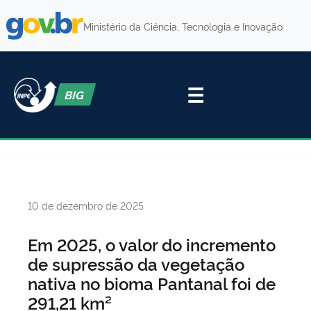
Ministério da Ciência, Tecnologia e Inovação
☰
BIG
Publicado
10 de dezembro de 2025
em
Em 2025, o valor do incremento
de supressão da vegetação
nativa no bioma Pantanal foi de
291,21 km²