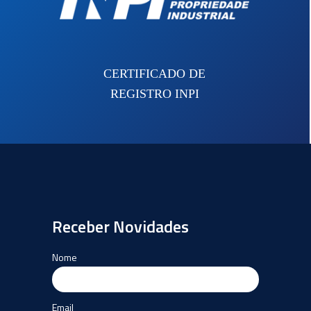
Web Time Series Service (WTSS):
Brazil
…
Data
Cube
foram
CERTIFICADO DE
registrados
REGISTRO INPI
no
INPI
(Instituto
Nacional
da
Propriedade
Industrial)”
Receber Novidades
Nome
Email