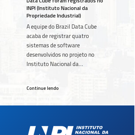
Data Cube foram registrados no
INPI (Instituto Nacional da
Propriedade Industrial)
A equipe do Brazil Data Cube
acaba de registrar quatro
sistemas de software
desenvolvidos no projeto no
Instituto Nacional da
Propriedade Industrial (INPI). O
número de sistemas
“Quatro
Continue lendo
computacionais registrados no
sistemas
INPI é um dos indicadores de
de
produtividade do INPE e de seus
softwares
cursos de pós-graduação. Os
desenvolvidos
no
sistemas registrados foram: (1)
projeto