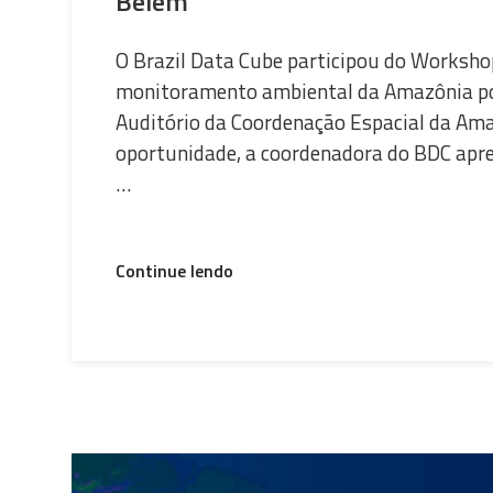
Belém
O Brazil Data Cube participou do Worksho
monitoramento ambiental da Amazônia por 
Auditório da Coordenação Espacial da Am
oportunidade, a coordenadora do BDC apre
…
“Brazil
Continue lendo
Data
Cube
participou
do
Workshop
Técnico-
Científico
COEAM/INPE