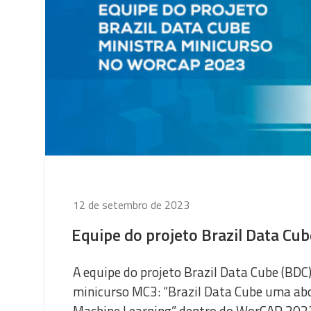
Publicado
12 de setembro de 2023
em
Equipe do projeto Brazil Data Cu
A equipe do projeto Brazil Data Cube (BDC
minicurso MC3: “Brazil Data Cube uma ab
Machine Learning” dentro do WorCAP 2023