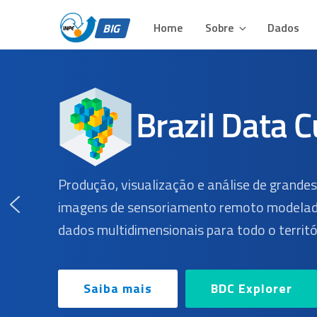
BIG – BRAZIL DATA 
Pular
Plataforma para Análise e Visualização de Grandes Volu
para
Home
Sobre
Dados
BIG
o
conteúdo
Produção, visualização e análise de grande
imagens de sensoriamento remoto modelad
dados multidimensionais para todo o territór
Saiba mais
BDC Explorer