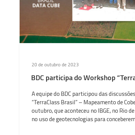
Publicado
20 de outubro de 2023
em
BDC participa do Workshop “Terra
A equipe do BDC participou das discussõe
“TerraClass Brasil” – Mapeamento de Cober
outubro, que aconteceu no IBGE, no Rio de 
no uso de geotecnologias para concebere