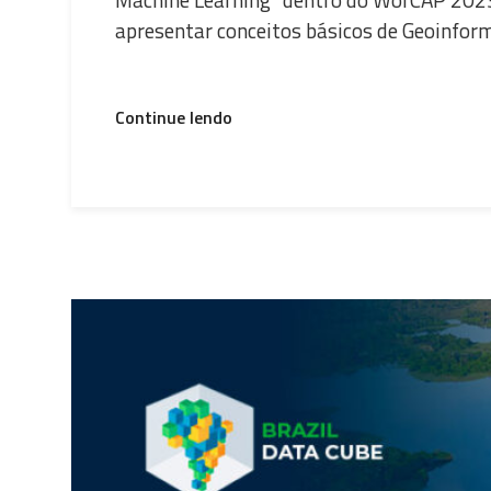
apresentar conceitos básicos de Geoinform
“Equipe
Continue lendo
do
projeto
Brazil
Data
Cube
ministra
minicurso
no
WorCAP
2023”