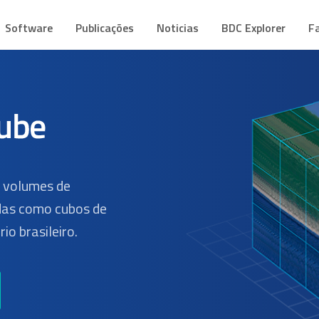
CUBE
mes de Dados Geoespaciais
Software
Publicações
Noticias
BDC Explorer
F
s volumes de
as como cubos de
io brasileiro.