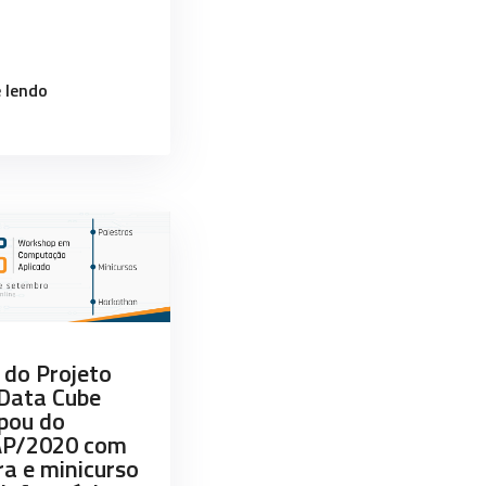
“Equipe
 lendo
do
projeto
Brazil
Data
Cube
ministra
minicurso
no
WorCAP
2021”
 do Projeto
 Data Cube
ipou do
P/2020 com
ra e minicurso