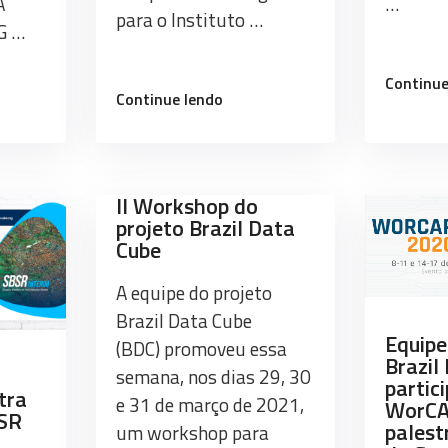
A
…
para o Instituto …
G …
Continue
“Equipe
Continue lendo
namento
do
projeto
-
Brazil
Data
II Workshop do
Cube
projeto Brazil Data
ministra
Cube
ência
curso
G
A equipe do projeto
para
o
Brazil Data Cube
IBGE
Equipe
(BDC) promoveu essa
Brazil
e
semana, nos dias 29, 30
partic
Escola
tra
e 31 de março de 2021,
WorCA
Nacional
BSR
palest
um workshop para
de