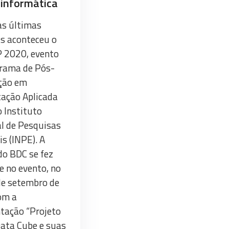
informática
as últimas
s aconteceu o
 2020, evento
rama de Pós-
ção em
ação Aplicada
o Instituto
l de Pesquisas
is (INPE). A
do BDC se fez
e no evento, no
de setembro de
om a
tação “Projeto
Data Cube e suas