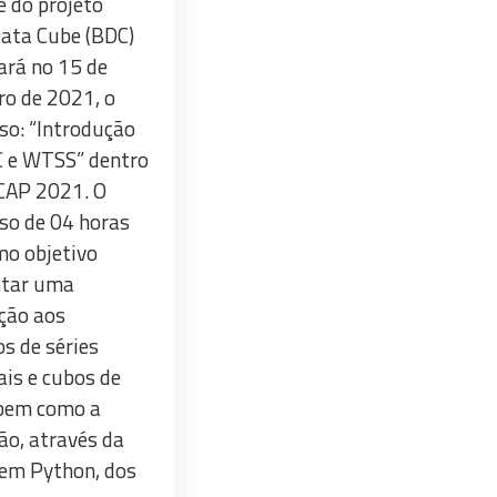
e do projeto
Data Cube (BDC)
ará no 15 de
o de 2021, o
so: “Introdução
C e WTSS” dentro
CAP 2021. O
so de 04 horas
o objetivo
ntar uma
ção aos
os de séries
is e cubos de
 bem como a
ção, através da
em Python, dos