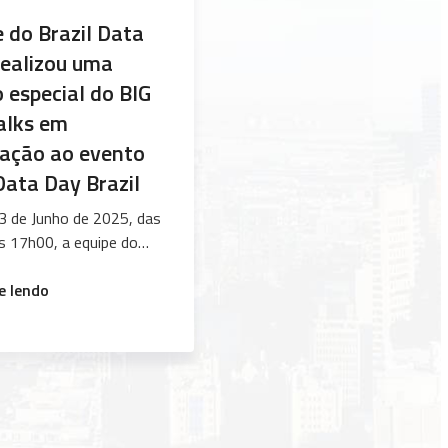
e do Brazil Data
realizou uma
 especial do BIG
alks em
ração ao evento
Data Day Brazil
3 de Junho de 2025, das
s 17h00, a equipe do
ata Cube realizou uma
“Equipe
special do BIG TechTalks
e lendo
do
tuto Nacional de
Brazil
s Espaciais (INPE) em
Data
ção ao evento Love Data
Cube
il, promovido pela
realizou
e Brasileira de
uma
ção (SBC). Aberto ao