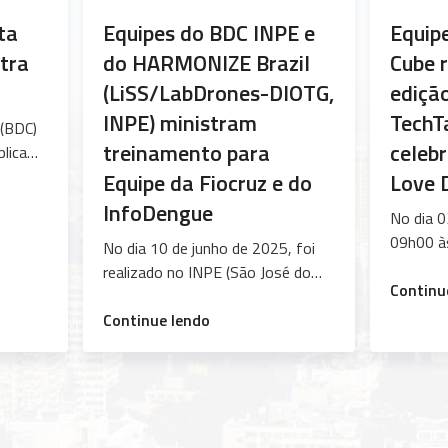
ta
Equipes do BDC INPE e
Equip
stra
do HARMONIZE Brazil
Cube 
5
(LiSS/LabDrones-DIOTG,
edição
INPE) ministram
TechT
 (BDC)
treinamento para
celeb
lica
Equipe da Fiocruz e do
Love 
o dia
InfoDengue
No dia 0
 Dra.
09h00 à
fe da
No dia 10 de junho de 2025, foi
Brazil D
erra e
realizado no INPE (São José do
edição e
Continu
bordou
Campos) um treinamento sobre a
no Insti
“Equipes
eto e
plataforma Harmonize Brazil,
Continue lendo
Pesquisa
do
ndes
desenvolvimento coordenado pelo
celebra
BDC
LiSS/DIOTG em parceria com o
Day Braz
INPE
Projeto BDC-INPE, voltado às
Sociedad
e
equipes do InfoDengue e
Computa
do
Observatório de Clima e Saúde