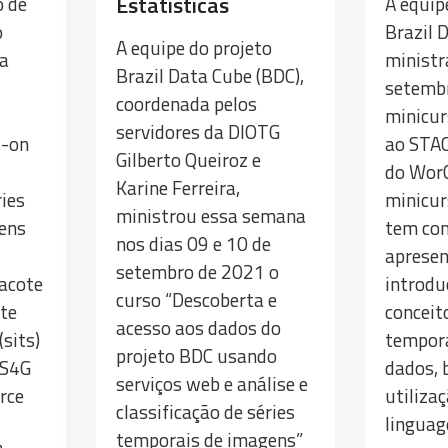
Estatísticas
o de
A equip
o
Brazil 
A equipe do projeto
a
ministr
Brazil Data Cube (BDC),
setembr
coordenada pelos
minicur
servidores da DIOTG
s-on
ao STA
Gilberto Queiroz e
do Wor
Karine Ferreira,
ries
minicur
ministrou essa semana
ens
tem com
nos dias 09 e 10 de
aprese
setembro de 2021 o
acote
introdu
curso “Descoberta e
ite
conceit
acesso aos dados do
(sits)
tempora
projeto BDC usando
SS4G
dados,
serviços web e análise e
rce
utiliza
classificação de séries
linguag
temporais de imagens”