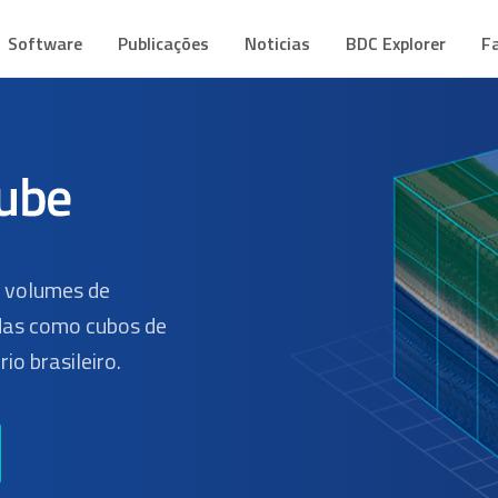
CUBE
mes de Dados Geoespaciais
Software
Publicações
Noticias
BDC Explorer
F
s volumes de
as como cubos de
io brasileiro.