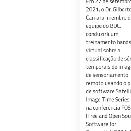
Em 27 de setembr
2021, o Dr. Gilbert
Camara, membro d
equipe do BDC,
conduzirá um
treinamento hand
virtual sobre a
classificação de sé
temporais de imag
de sensoriamento
remoto usando o p
de software Satell
Image Time Series 
na conferência FO
(Free and Open Sou
Software for