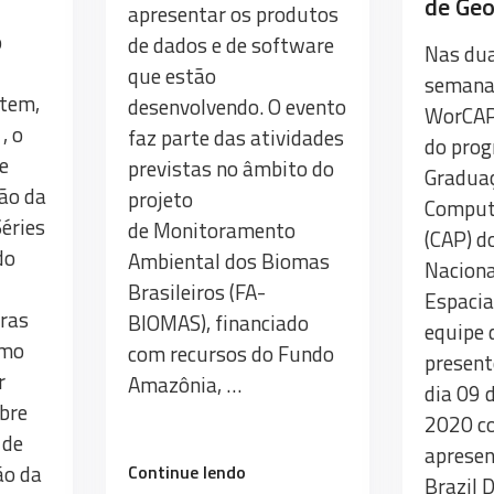
de Geo
apresentar os produtos
Ciências
Estatísticas”
o
de dados e de software
Nas du
que estão
semana
ntem,
desenvolvendo. O evento
WorCAP
, o
faz parte das atividades
do prog
e
previstas no âmbito do
Gradua
ão da
projeto
Comput
Séries
de Monitoramento
(CAP) d
do
Ambiental dos Biomas
Naciona
Brasileiros (FA-
Espacia
oras
BIOMAS), financiado
equipe 
omo
com recursos do Fundo
present
r
Amazônia, …
dia 09 
bre
2020 c
 de
apresen
ão da
“II
Continue lendo
Brazil 