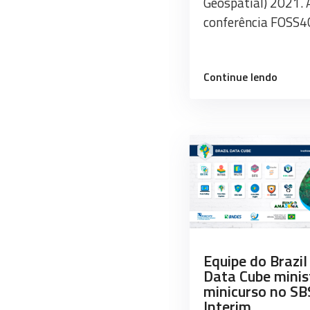
Geospatial) 2021. 
conferência FOSS4
“Trei
Continue lendo
virtual
hands
on
SITS
na
confer
FOSS4
2021”
Equipe do Brazil
Data Cube minis
minicurso no S
Interim.