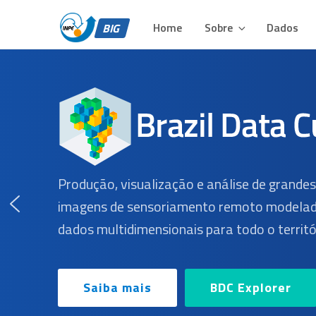
BIG – BRAZIL DATA 
Pular
Plataforma para Análise e Visualização de Grandes Volu
para
Home
Sobre
Dados
BIG
o
conteúdo
Produção, visualização e análise de grande
imagens de sensoriamento remoto modelad
dados multidimensionais para todo o territór
Saiba mais
BDC Explorer