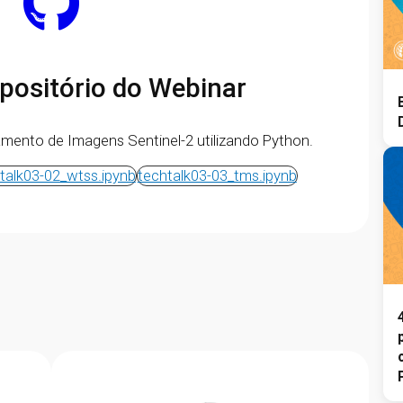
positório do Webinar
amento de Imagens Sentinel-2 utilizando Python.
talk03-02_wtss.ipynb
techtalk03-03_tms.ipynb