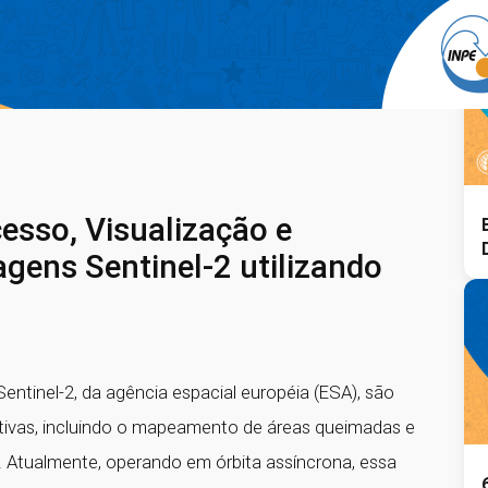
a
esso, Visualização e
ens Sentinel-2 utilizando
entinel-2, da agência espacial européia (ESA), são
iativas, incluindo o mapeamento de áreas queimadas e
o. Atualmente, operando em órbita assíncrona, essa