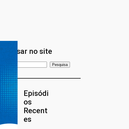
esquisar no site
Pesquisa
Episódi
os
Recent
es