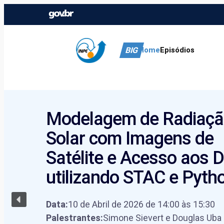
Pular
para
BIG
Home
Episódios
o
conteúdo
Modelagem de Radiaç
Solar com Imagens de
Satélite e Acesso aos 
utilizando STAC e Pyth
Data:
10 de Abril de 2026 de 14:00 às 15:30
Palestrantes:
Simone Sievert e Douglas Uba