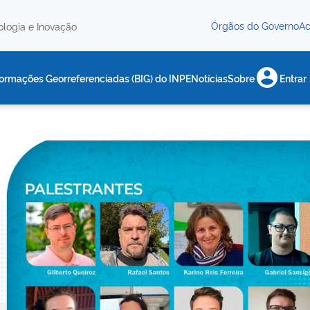
Órgãos do Governo
Ac
nologia e Inovação
ormações Georreferenciadas (BIG) do INPE
Notícias
Sobre
Entrar