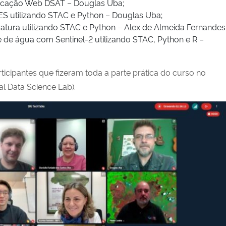
icação Web DSAT – Douglas Uba;
 utilizando STAC e Python – Douglas Uba;
tura utilizando STAC e Python – Alex de Almeida Fernandes
e água com Sentinel-2 utilizando STAC, Python e R –
rticipantes que fizeram toda a parte prática do curso no
l Data Science Lab).