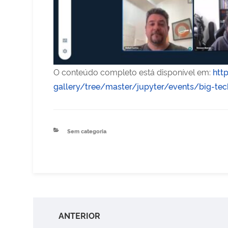
O conteúdo completo está disponível em:
htt
gallery/tree/master/jupyter/events/big-te
Categorias
Sem categoria
Navegação
Post
ANTERIOR