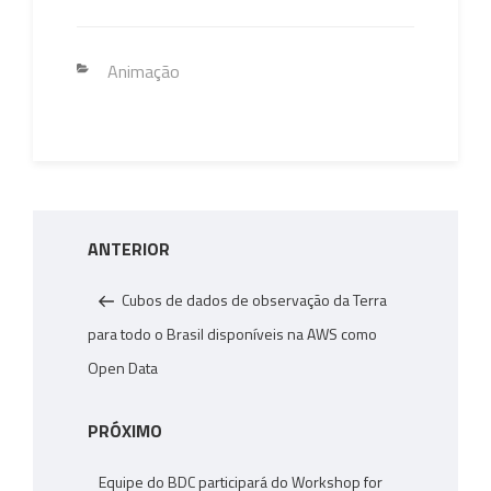
ce
wi
m
o
nk
h
h
b
tt
ail
py
e
at
ar
o
er
Li
dI
s
e
Categorias
Animação
ok
nk
n
A
p
p
Navegação
Post
ANTERIOR
de
anterior
Post
Cubos de dados de observação da Terra
para todo o Brasil disponíveis na AWS como
Open Data
Próximo
PRÓXIMO
post
Equipe do BDC participará do Workshop for