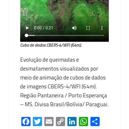
Cubo de dados CBERS-4/WFI (64m).
Evolução de queimadas e
desmatamentos visualizados por
meio de animação de cubos de dados
de imagens CBERS-4/WFI (64m).
Região Pantaneira / Porto Esperança
– MS. Divisa Brasil/Bolívia/ Paraguai.
Fa
T
E
C
Li
W
S