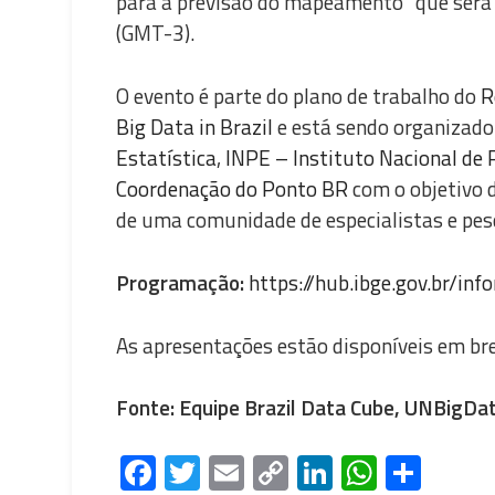
para a previsão do mapeamento” que será re
(GMT-3).
O evento é parte do plano de trabalho do
R
Big Data in Brazil
e está sendo organizado
Estatística
,
INPE – Instituto Nacional de 
Coordenação do Ponto BR
com o objetivo 
de uma comunidade de especialistas e pesq
Programação:
https://hub.ibge.gov.br/i
As apresentações estão disponíveis em br
Fonte: Equipe Brazil Data Cube, UNBigDat
Fa
T
E
C
Li
W
S