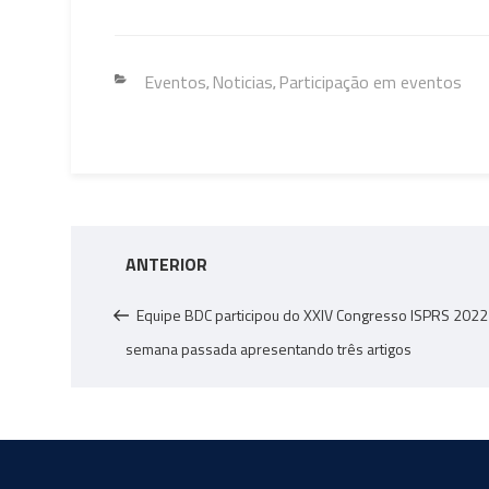
ce
wi
m
o
nk
h
h
b
tt
ail
py
e
at
ar
o
er
Li
dI
s
e
Categorias
Eventos
Noticias
Participação em eventos
,
,
ok
nk
n
A
p
p
Navegação
Post
ANTERIOR
de
anterior
Post
Equipe BDC participou do XXIV Congresso ISPRS 2022
semana passada apresentando três artigos