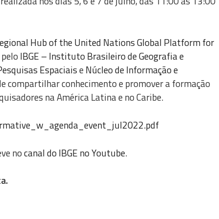
alizada nos dias 5, 6 e 7 de julho, das 11:00 às 13:00
egional Hub of the United Nations Global Platform for
 pelo
IBGE – Instituto Brasileiro de Geografia e
Pesquisas Espaciais
e
Núcleo de Informação e
de compartilhar conhecimento e promover a formação
uisadores na América Latina e no Caribe.
nformative_w_agenda_event_jul2022.pdf
eve no
canal do IBGE no Youtube
.
a.