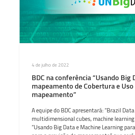
Publicado
4 de julho de 2022
em
BDC na conferência “Usando Big 
mapeamento de Cobertura e Uso d
mapeamento”
A equipe do BDC apresentará: “Brazil Dat
multidimensional cubes, machine learning 
“Usando Big Data e Machine Learning para