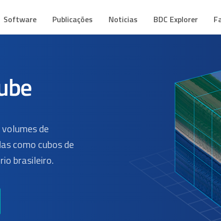
CUBE
mes de Dados Geoespaciais
Software
Publicações
Noticias
BDC Explorer
F
s volumes de
as como cubos de
io brasileiro.