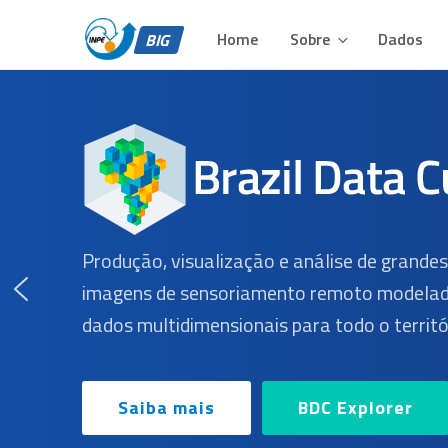
BIG – BRAZIL DATA 
Pular
Plataforma para Análise e Visualização de Grandes Volu
para
Home
Sobre
Dados
BIG
o
conteúdo
Produção, visualização e análise de grande
imagens de sensoriamento remoto modelad
dados multidimensionais para todo o territór
Saiba mais
BDC Explorer