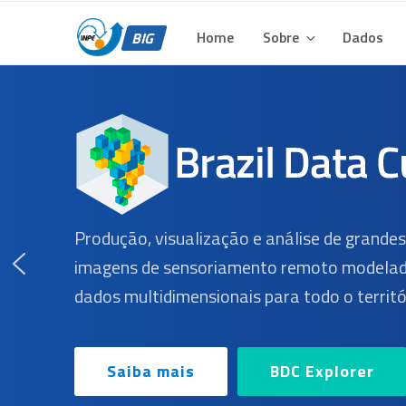
BIG – BRAZIL DATA 
Pular
Plataforma para Análise e Visualização de Grandes Volu
para
Home
Sobre
Dados
BIG
o
conteúdo
Produção, visualização e análise de grande
imagens de sensoriamento remoto modelad
dados multidimensionais para todo o territór
Saiba mais
BDC Explorer