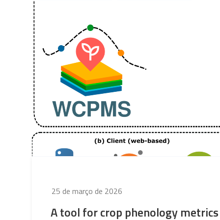
Publicado
25 de março de 2026
em
A tool for crop phenology metrics