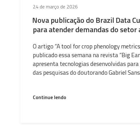
Publicado
24 de março de 2026
em
Nova publicação do Brazil Data C
para atender demandas do setor 
O artigo “A tool for crop phenology metric
publicado essa semana na revista “Big Ear
apresenta tecnologias desenvolvidas para 
das pesquisas do doutorando Gabriel Sansi
“Nova
Continue lendo
publicação
do
Brazil
Data
Cube