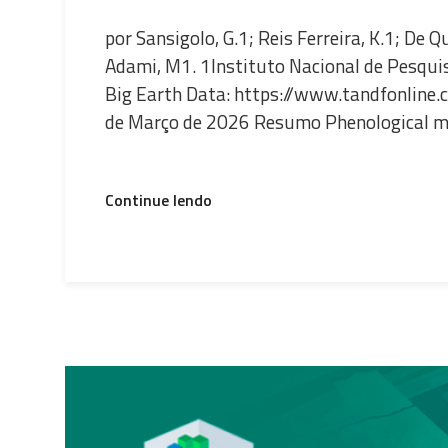
por Sansigolo, G.1; Reis Ferreira, K.1; De Qu
Adami, M1. 1Instituto Nacional de Pesquis
Big Earth Data: https://www.tandfonline.
de Março de 2026 Resumo Phenological me
“A
Continue lendo
tool
for
crop
phenology
metrics
analysis
from
big
Earth
observation