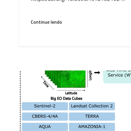
“A
Continue lendo
Scalable
Clustering-
Based
Method
for
Vegetation
Mapping
in
Large
Areas
Using
Satellite
Image
Time
Series”