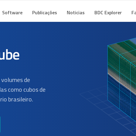
CUBE
mes de Dados Geoespaciais
Software
Publicações
Noticias
BDC Explorer
F
s volumes de
as como cubos de
io brasileiro.