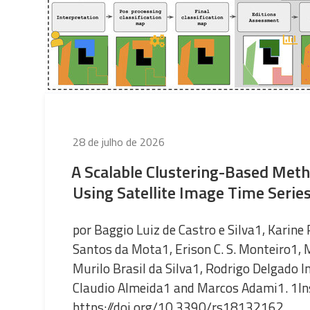
Publicado
28 de julho de 2026
em
A Scalable Clustering-Based Meth
Using Satellite Image Time Serie
por Baggio Luiz de Castro e Silva1, Karine 
Santos da Mota1, Erison C. S. Monteiro1, M
Murilo Brasil da Silva1, Rodrigo Delgado I
Claudio Almeida1 and Marcos Adami1. 1Ins
https://doi.org/10.3390/rs18132162 …