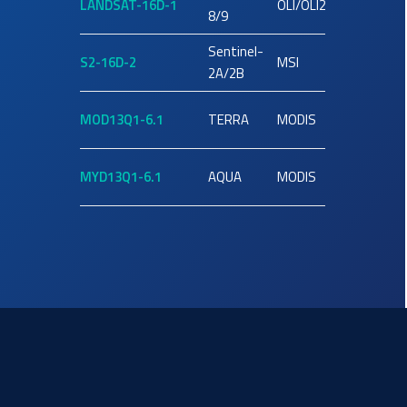
LANDSAT-16D-1
OLI/OLI2
30
8/9
Sentinel-
S2-16D-2
MSI
10
2A/2B
MOD13Q1-6.1
TERRA
MODIS
250
MYD13Q1-6.1
AQUA
MODIS
250