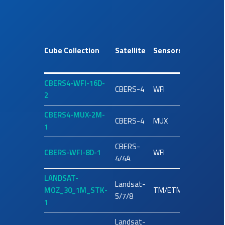
Spatia
Cube Collection
Satellite
Sensors
Resol
(m)
CBERS4-WFI-16D-
CBERS-4
WFI
64
2
CBERS4-MUX-2M-
CBERS-4
MUX
20
1
CBERS-
CBERS-WFI-8D-1
WFI
64
4/4A
LANDSAT-
Landsat-
MOZ_30_1M_STK-
TM/ETM/OLI
30
5/7/8
1
Landsat-