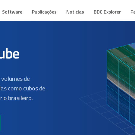
CUBE
mes de Dados Geoespaciais
Software
Publicações
Noticias
BDC Explorer
F
s volumes de
as como cubos de
io brasileiro.