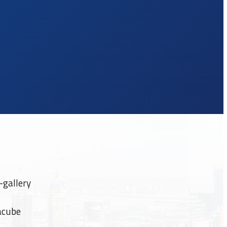
-gallery
acube