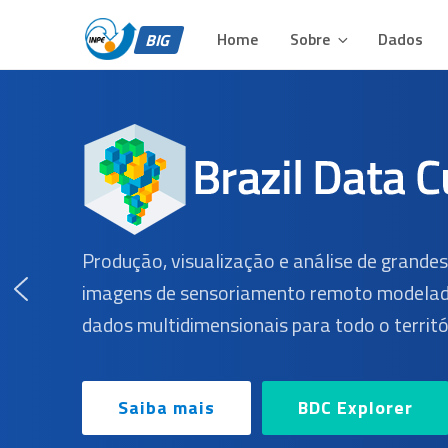
BIG – BRAZIL DATA 
Pular
Plataforma para Análise e Visualização de Grandes Volu
para
Home
Sobre
Dados
BIG
o
conteúdo
Produção, visualização e análise de grande
imagens de sensoriamento remoto modelad
dados multidimensionais para todo o territór
Saiba mais
BDC Explorer