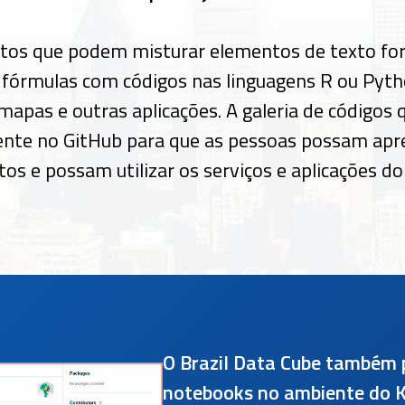
os que podem misturar elementos de texto f
 fórmulas com códigos nas linguagens R ou Pyth
 mapas e outras aplicações. A galeria de códigos q
nte no GitHub para que as pessoas possam apr
s e possam utilizar os serviços e aplicações do
O Brazil Data Cube também 
notebooks no ambiente do K