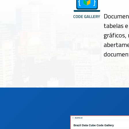
Document
tabelas e
gráficos,
abertame
documento