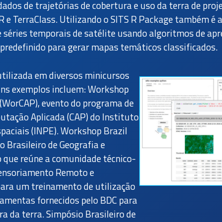
dados de trajetórias de cobertura e uso da terra de proj
 e TerraClass. Utilizando o SITS R Package também é
 de séries temporais de satélite usando algoritmos de a
redefinido para gerar mapas temáticos classificados.
utilizada em diversos minicursos
guns exemplos incluem: Workshop
(WorCAP), evento do programa de
ação Aplicada (CAP) do Instituto
paciais (INPE). Workshop Brazil
o Brasileiro de Geografia e
to que reúne a comunidade técnico-
 Sensoriamento Remoto e
para um treinamento de utilização
rramentas fornecidos pelo BDC para
a da terra. Simpósio Brasileiro de