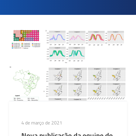
Publicado
4 de março de 2021
em
Nova publicação da equipe do