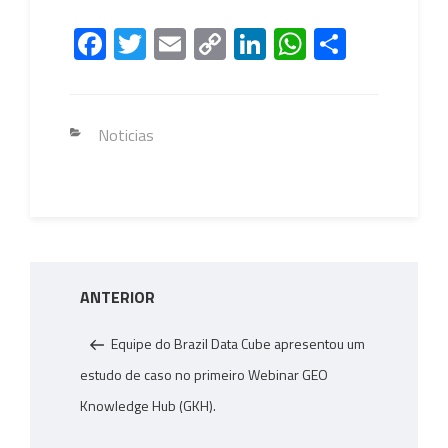
Fa
T
E
C
Li
W
S
ce
wi
m
o
nk
h
h
b
tt
ail
py
e
at
ar
o
er
Li
dI
s
e
Categorias
Noticias
ok
nk
n
A
p
p
Navegação
Post
ANTERIOR
de
anterior
Post
Equipe do Brazil Data Cube apresentou um
estudo de caso no primeiro Webinar GEO
Knowledge Hub (GKH).