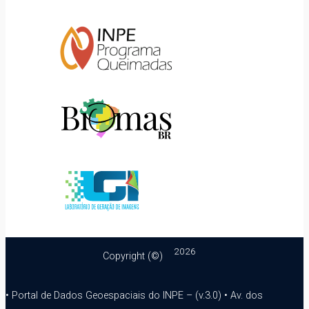
2026
Copyright (©)
• Portal de Dados Geoespaciais do INPE – (v.3.0) • Av. dos