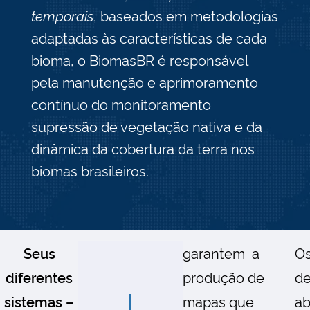
temporais
, baseados em metodologias
adaptadas às características de cada
bioma, o BiomasBR é responsável
pela manutenção e aprimoramento
contínuo do monitoramento
supressão de vegetação nativa e da
dinâmica da cobertura da terra nos
biomas brasileiros.
Seus
garantem a
Os
diferentes
produção de
de
I
sistemas –
mapas que
ab