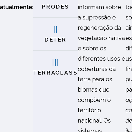
PRODES
atualmente:
informam sobre
to
a supressão e
so
II
regeneração da
ai
vegetação nativa
es
DETER
e sobre os
di
diferentes usos e
us
III
coberturas da
fi
TERRACLASS
terra para os
pu
biomas que
pa
compõem o
aç
território
co
nacional. Os
d
sistemas
il