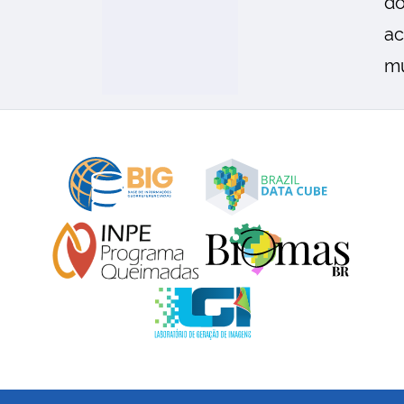
do
ac
mu