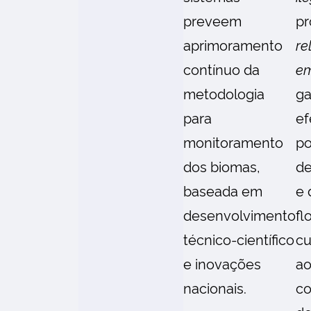
preveem
pr
aprimoramento
re
contínuo da
em
metodologia
ga
para
ef
monitoramento
po
dos biomas,
d
baseada em
e 
desenvolvimento
fl
técnico-científico
c
e inovações
ao
nacionais.
c