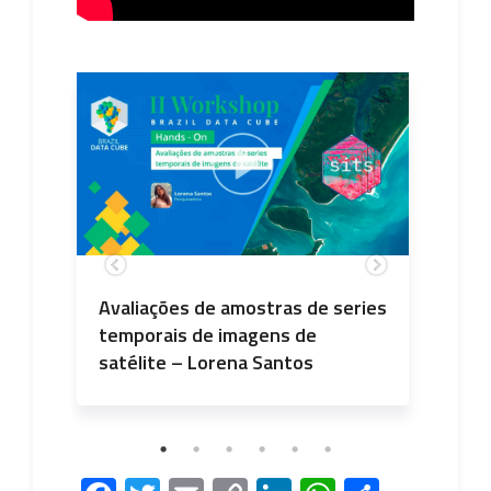
Avaliações de amostras de series
Hand
–
temporais de imagens de
Time 
satélite – Lorena Santos
Cube