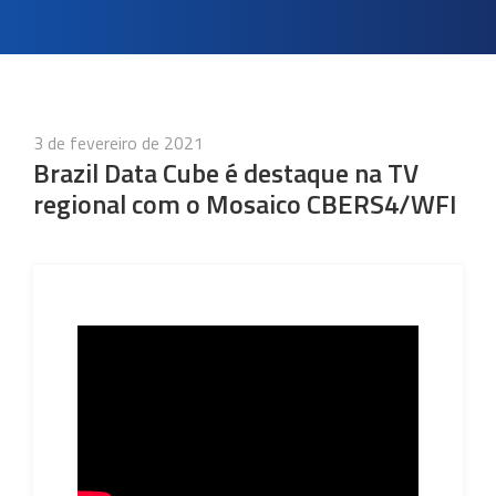
Publicado
3 de fevereiro de 2021
em
Brazil Data Cube é destaque na TV
regional com o Mosaico CBERS4/WFI