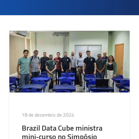
Publicado
18 de dezembro de 2024
em
Brazil Data Cube ministra
mini-curso no Simpósio