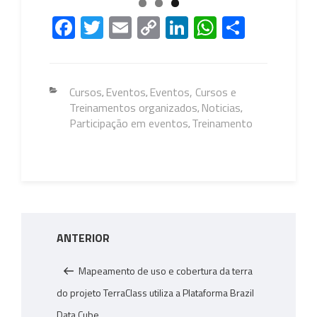
Fa
T
E
C
Li
W
S
ce
wi
m
o
nk
h
h
b
tt
ail
py
e
at
ar
o
er
Li
dI
s
e
Categorias
Cursos
Eventos
Eventos, Cursos e
,
,
Treinamentos organizados
Noticias
ok
nk
n
A
,
,
Participação em eventos
Treinamento
,
p
p
Navegação
Post
ANTERIOR
de
anterior
Post
Mapeamento de uso e cobertura da terra
do projeto TerraClass utiliza a Plataforma Brazil
Data Cube