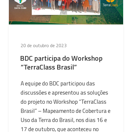
Educação
em
Sensoriamento
Remoto
em
Manaus”
Publicado
20 de outubro de 2023
em
BDC participa do Workshop
“TerraClass Brasil”
A equipe do BDC participou das
discussões e apresentou as soluções
do projeto no Workshop “TerraClass
Brasil” – Mapeamento de Cobertura e
Uso da Terra do Brasil, nos dias 16 e
17 de outubro, que aconteceu no