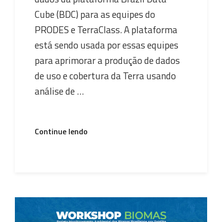
Cube (BDC) para as equipes do
PRODES e TerraClass. A plataforma
está sendo usada por essas equipes
para aprimorar a produção de dados
de uso e cobertura da Terra usando
análise de …
“Treinamento
Continue lendo
da
plataforma
Brazil
Data
Cube
(BDC)
para