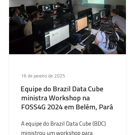
especial
do
BIG
TechTalks
em
celebração
ao
evento
Love
Publicado
16 de janeiro de 2025
Data
em
Day
Equipe do Brazil Data Cube
Brazil”
ministra Workshop na
FOSS4G 2024 em Belém, Pará
A equipe do Brazil Data Cube (BDC)
ministrou um workshop para