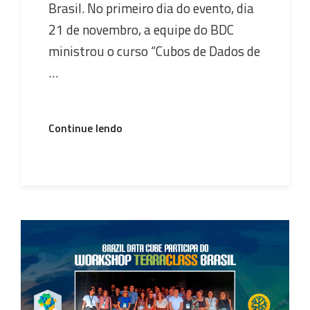
Brasil. No primeiro dia do evento, dia
21 de novembro, a equipe do BDC
ministrou o curso “Cubos de Dados de
…
“Equipe
Continue lendo
do
Brazil
Data
Cube
ministra
curso
na
XIII
Jornada
de