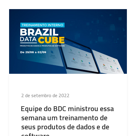
Data
Cube
participa
do
Simpósio
de
Geoinformática
–
GEOINFO
2022”
Publicado
2 de setembro de 2022
em
Equipe do BDC ministrou essa
semana um treinamento de
seus produtos de dados e de
software