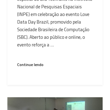
Nacional de Pesquisas Espaciais
(INPE) em celebração ao evento Love
Data Day Brazil, promovido pela
Sociedade Brasileira de Computação
(SBC). Aberto ao público e online, o
evento reforça a …
“Equipe
Continue lendo
do
Brazil
Data
Cube
realizou
uma
edição