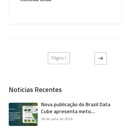
do
BDC
ministrou
essa
semana
um
Paginação
treinamento
Próxima
de
Página
1
de
página
posts
seus
produtos
de
Noticias Recentes
dados
e
Nova publicação do Brazil Data
de
Cube apresenta meto…
software”
28 de julho de 2026