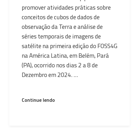
promover atividades práticas sobre
conceitos de cubos de dados de
observação da Terra e análise de
séries temporais de imagens de
satélite na primeira edição do FOSS4G
na América Latina, em Belém, Pará
(PA), ocorrido nos dias 2 a 8 de
Dezembro em 2024. …
“Equipe
Continue lendo
do
Brazil
Data
Cube