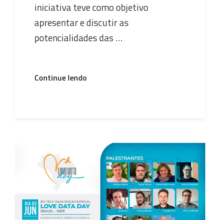
iniciativa teve como objetivo
apresentar e discutir as
potencialidades das …
“Equipes
Continue lendo
do
BDC
INPE
e
do
HARMONIZE
Brazil
(LiSS/LabDrones-
DIOTG,
INPE)
ministram