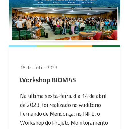
as
equipes
do
PRODES
e
TerraClass”
Publicado
18 de abril de 2023
em
Workshop BIOMAS
Na última sexta-feira, dia 14 de abril
de 2023, foi realizado no Auditório
Fernando de Mendonça, no INPE, o
Workshop do Projeto Monitoramento