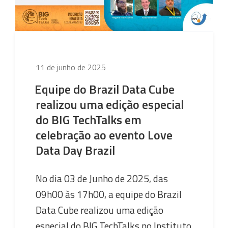
treinamento
para
Equipe
da
Fiocruz
Publicado
11 de junho de 2025
e
em
Equipe do Brazil Data Cube
do
realizou uma edição especial
InfoDengue”
do BIG TechTalks em
celebração ao evento Love
Data Day Brazil
No dia 03 de Junho de 2025, das
09h00 às 17h00, a equipe do Brazil
Data Cube realizou uma edição
especial do BIG TechTalks no Instituto