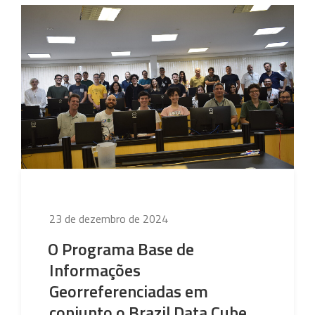
ministra
Workshop
na
FOSS4G
2024
em
Belém,
Pará”
Publicado
23 de dezembro de 2024
em
O Programa Base de
Informações
Georreferenciadas em
conjunto o Brazil Data Cube