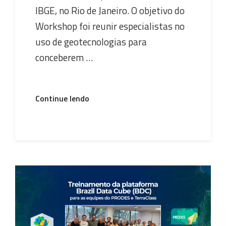
IBGE, no Rio de Janeiro. O objetivo do
Workshop foi reunir especialistas no
uso de geotecnologias para
conceberem …
“BDC
Continue lendo
participa
do
Workshop
“TerraClass
Brasil””