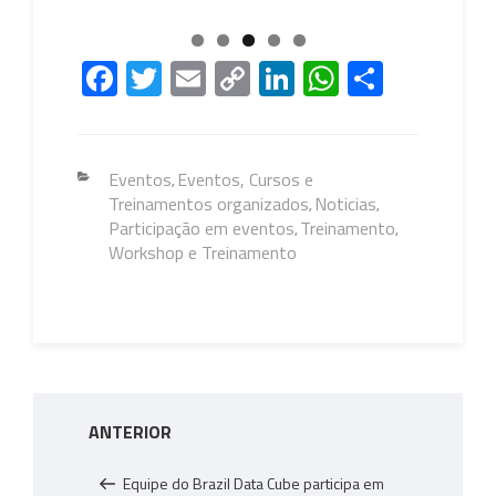
Fa
T
E
C
Li
W
S
ce
wi
m
o
nk
h
h
b
tt
ail
py
e
at
ar
o
er
Li
dI
s
e
Categorias
Eventos
Eventos, Cursos e
,
Treinamentos organizados
Noticias
ok
nk
n
A
,
,
Participação em eventos
Treinamento
,
,
p
Workshop e Treinamento
p
Navegação
Post
ANTERIOR
de
anterior
Post
Equipe do Brazil Data Cube participa em