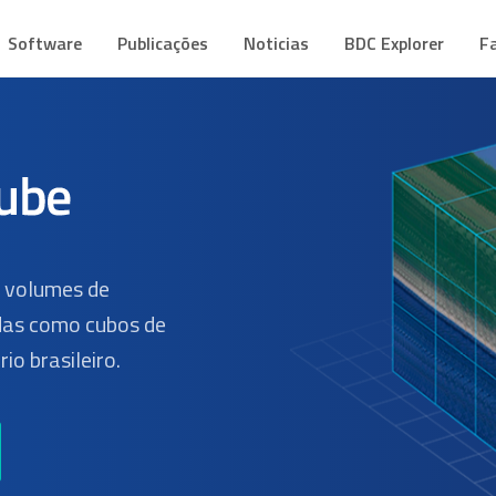
CUBE
mes de Dados Geoespaciais
Software
Publicações
Noticias
BDC Explorer
F
s volumes de
as como cubos de
io brasileiro.