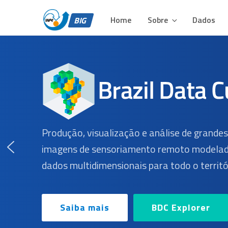
BIG – BRAZIL DATA 
Pular
Plataforma para Análise e Visualização de Grandes Volu
para
Home
Sobre
Dados
BIG
o
conteúdo
Produção, visualização e análise de grande
imagens de sensoriamento remoto modelad
dados multidimensionais para todo o territór
Saiba mais
BDC Explorer