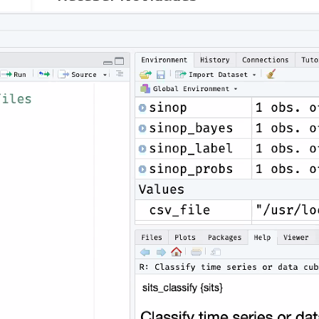
Nome
Email
Ao prosseguir, você aceita nossa política de
privacidade.
Tweets by BrazilDataCube