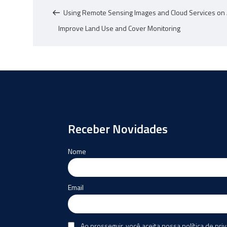
anterior
Post
Using Remote Sensing Images and Cloud Services on
Improve Land Use and Cover Monitoring
Receber Novidades
Nome
Email
Ao prosseguir, você aceita nossa política de pri