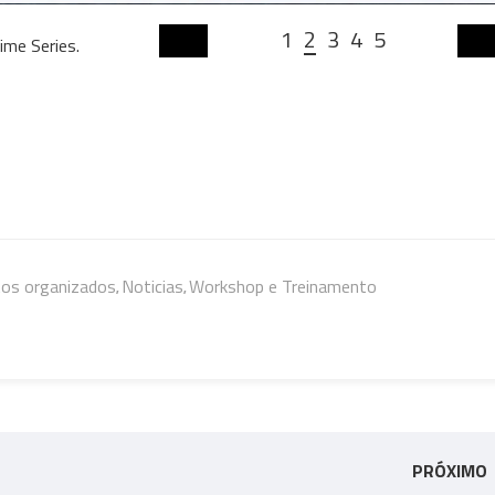
1
2
3
4
5
ime Series.
ime Series.
tos organizados
Noticias
Workshop e Treinamento
,
,
PRÓXIMO