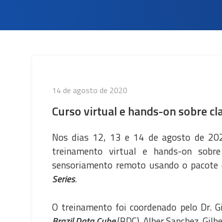
Publicado
14 de agosto de 2020
em
Curso virtual e hands-on sobre cl
Nos dias 12, 13 e 14 de agosto de 20
treinamento virtual e hands-on sobre
sensoriamento remoto usando o pacote
Series
.
O treinamento foi coordenado pelo Dr. 
Brazil Data Cube
(BDC), Alber Sanchez, Gilbe