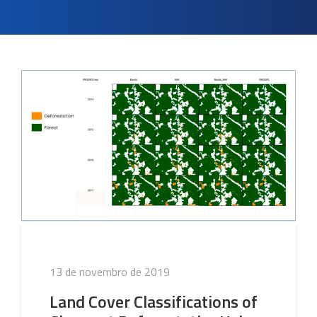
Publicado
13 de novembro de 2019
em
Land Cover Classifications of