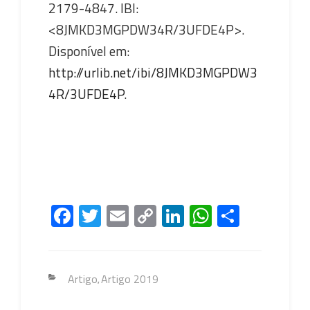
2179-4847. IBI:
<8JMKD3MGPDW34R/3UFDE4P>.
Disponível em:
http://urlib.net/ibi/8JMKD3MGPDW3
4R/3UFDE4P
.
Fa
T
E
C
Li
W
S
ce
wi
m
o
nk
h
h
b
tt
ail
py
e
at
ar
o
er
Li
dI
s
e
Categorias
Artigo
Artigo 2019
,
ok
nk
n
A