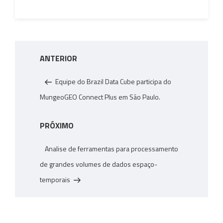
p
p
Navegação
Post
ANTERIOR
de
anterior
Post
Equipe do Brazil Data Cube participa do
MungeoGEO Connect Plus em São Paulo.
Próximo
PRÓXIMO
post
Analise de ferramentas para processamento
de grandes volumes de dados espaço-
temporais