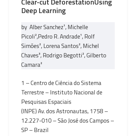
Clear-cut DeforestationUsing
Deep Learning
by Alber Sanchez¹, Michelle
Picoli²,Pedro R. Andrade¹, Rolf
Simões², Lorena Santos², Michel
Chaves³, Rodrigo Begotti², Gilberto
Camara²
1 – Centro de Ciência do Sistema
Terrestre – Instituto Nacional de
Pesquisas Espaciais
(INPE) Av. dos Astronautas, 1758 –
12.227-010 – São José dos Campos –
SP – Brazil