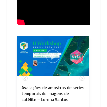
Avaliações de amostras de series
Hand
–
temporais de imagens de
Time 
satélite – Lorena Santos
Cube