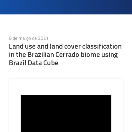
Publicado
8 de março de 2021
em
Land use and land cover classification
in the Brazilian Cerrado biome using
Brazil Data Cube