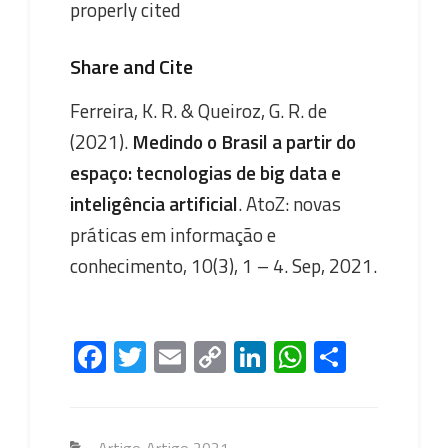
properly cited
Share and Cite
Ferreira, K. R. & Queiroz, G. R. de
(2021).
Medindo o Brasil a partir do
espaço: tecnologias de big data e
inteligência artificial
. AtoZ: novas
práticas em informação e
conhecimento, 10(3), 1 – 4. Sep, 2021.
Fa
T
E
C
Li
W
S
ce
wi
m
o
nk
h
h
b
tt
ail
py
e
at
ar
Categorias