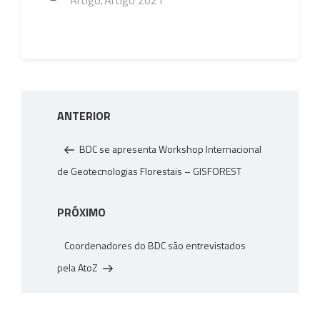
o
er
Li
dI
s
e
Artigo
Artigo 2021
,
ok
nk
n
A
p
p
Navegação
Post
ANTERIOR
de
anterior
Post
BDC se apresenta Workshop Internacional
de Geotecnologias Florestais – GISFOREST
Próximo
PRÓXIMO
post
Coordenadores do BDC são entrevistados
pela AtoZ