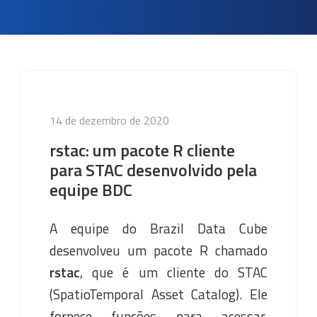
Publicado
14 de dezembro de 2020
em
rstac: um pacote R cliente
para STAC desenvolvido pela
equipe BDC
A equipe do Brazil Data Cube
desenvolveu um pacote R chamado
rstac
, que é um cliente do STAC
(SpatioTemporal Asset Catalog). Ele
fornece funções para acessar,