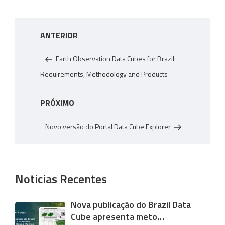
p
Navegação
Post
ANTERIOR
de
anterior
Post
Earth Observation Data Cubes for Brazil:
Requirements, Methodology and Products
Próximo
PRÓXIMO
post
Novo versão do Portal Data Cube Explorer
Noticias Recentes
Nova publicação do Brazil Data
Cube apresenta meto…