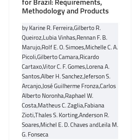
for Brazil: Requirements,
Methodology and Products
by
Karine R. Ferreira
,
Gilberto R.
Queiroz
,
Lubia Vinhas
,
Rennan F. B.
Marujo
,
Rolf E. O. Simoes
,
Michelle C. A.
Picoli
,
Gilberto Camara
,
Ricardo
Cartaxo
,
Vitor C. F. Gomes
,
Lorena A.
Santos
,
Alber H. Sanchez
,
Jeferson S.
Arcanjo
,
José Guilherme Fronza
,
Carlos
Alberto Noronha
,
Raphael W.
Costa
,
Matheus C. Zaglia
,
Fabiana
Zioti
,
Thales S. Korting
,
Anderson R.
Soares
,
Michel E. D. Chaves
and
Leila M.
G. Fonseca