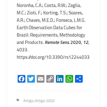
Noronha, C.A.; Costa, R.W.; Zaglia,
M.C.; Zioti, F.; Korting, T.S.; Soares,
A.R.; Chaves, M.E.D.; Fonseca, L.M.G.
Earth Observation Data Cubes for
Brazil: Requirements, Methodology
and Products.
Remote Sens.
2020
,
12
,
4033.
https://doi.org/10.3390/rs12244033
Fa
T
E
C
Li
W
S
ce
wi
m
o
nk
h
h
b
tt
ail
py
e
at
ar
o
er
Li
dI
s
e
Categorias
Artigo
Artigo 2020
,