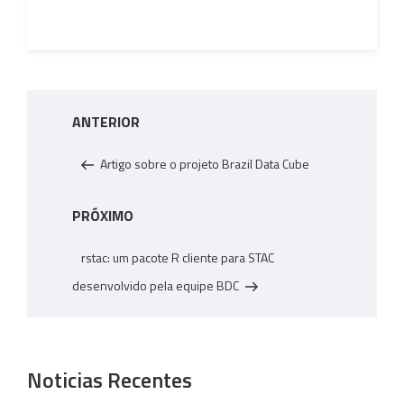
ok
nk
n
A
p
p
Navegação
Post
ANTERIOR
de
anterior
Post
Artigo sobre o projeto Brazil Data Cube
Próximo
PRÓXIMO
post
rstac: um pacote R cliente para STAC
desenvolvido pela equipe BDC
Noticias Recentes