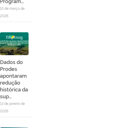
Program…
10 de março de
2026
Dados do
Prodes
apontaram
redução
histórica da
sup…
13 de janeiro de
2026