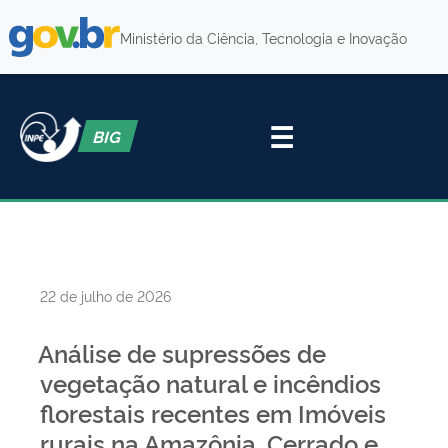
Ministério da Ciência, Tecnologia e Inovação
☰
BIG
Publicado
22 de julho de 2026
em
Análise de supressões de
vegetação natural e incêndios
florestais recentes em Imóveis
rurais na Amazônia, Cerrado e