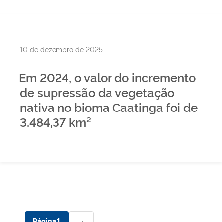
Publicado
10 de dezembro de 2025
em
Em 2024, o valor do incremento
de supressão da vegetação
nativa no bioma Caatinga foi de
3.484,37 km²
Paginação
Próxima
Página
1