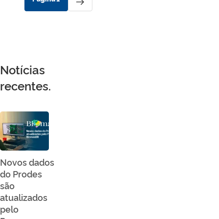
de
página
posts
Notícias
recentes.
Novos dados
do Prodes
são
atualizados
pelo