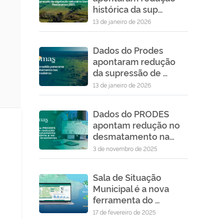
histórica da sup…
13 de janeiro de 2026
Dados do Prodes
apontaram redução
da supressão de …
13 de janeiro de 2026
Dados do PRODES
apontam redução no
desmatamento na…
3 de novembro de 2025
Sala de Situação
Municipal é a nova
ferramenta do …
17 de fevereiro de 2025