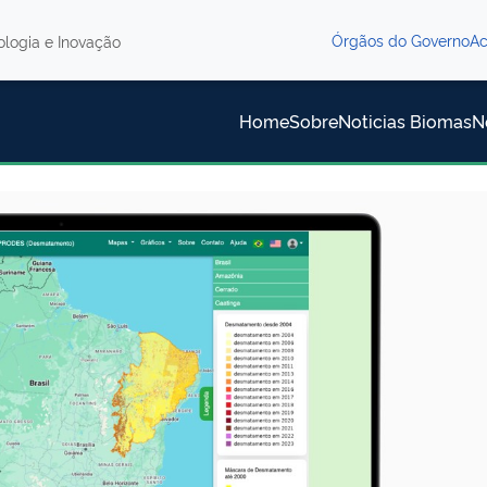
Órgãos do Governo
Ac
nologia e Inovação
Home
Sobre
Noticias Biomas
N