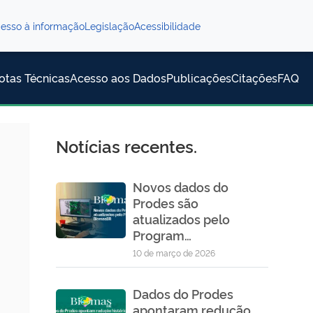
esso à informação
Legislação
Acessibilidade
otas Técnicas
Acesso aos Dados
Publicações
Citações
FAQ
Notícias recentes.
Novos dados do
Prodes são
atualizados pelo
Program…
10 de março de 2026
Dados do Prodes
apontaram redução