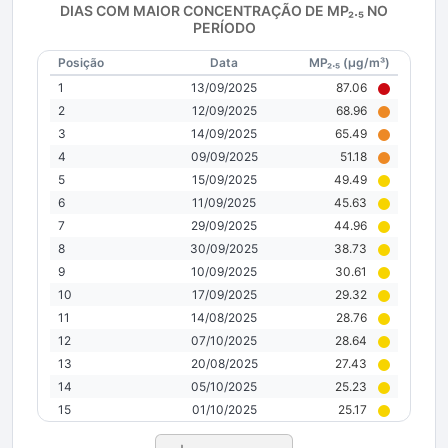
DIAS COM MAIOR CONCENTRAÇÃO DE MP₂.₅ NO
PERÍODO
Posição
Data
MP₂.₅ (µg/m³)
1
13/09/2025
87.06
2
12/09/2025
68.96
3
14/09/2025
65.49
4
09/09/2025
51.18
5
15/09/2025
49.49
6
11/09/2025
45.63
7
29/09/2025
44.96
8
30/09/2025
38.73
9
10/09/2025
30.61
10
17/09/2025
29.32
11
14/08/2025
28.76
12
07/10/2025
28.64
13
20/08/2025
27.43
14
05/10/2025
25.23
15
01/10/2025
25.17