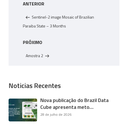
Post
ANTERIOR
de
anterior
Post
Sentinel-2 image Mosaic of Brazilian
Paraiba State – 3 Months
Próximo
PRÓXIMO
post
Amostra 2
Noticias Recentes
Nova publicação do Brazil Data
Cube apresenta meto…
28 de julho de 2026