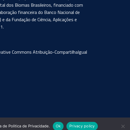
al dos Biomas Brasileiros, financiado com
aboração financeira do Banco Nacional de
e da Fundação de Ciência, Aplicações e
1.
eative Commons Atribuição-CompartilhaIgual
 de Politica de Privacidade.
Ok
Privacy policy