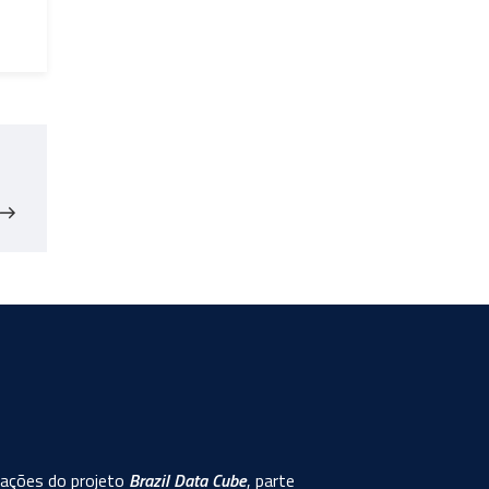
Próximo
post
rmações do projeto
Brazil Data Cube
, parte