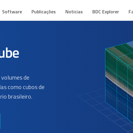
CUBE
mes de Dados Geoespaciais
Software
Publicações
Noticias
BDC Explorer
F
s volumes de
as como cubos de
io brasileiro.