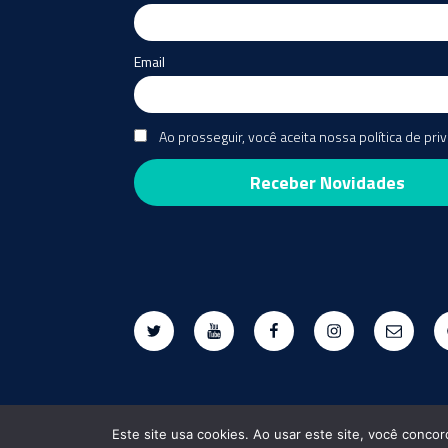
Email
Ao prosseguir, você aceita nossa política de pri
Twitter
Youtube
Facebook
Instagram
E-
mail
Este site usa cookies. Ao usar este site, você concor