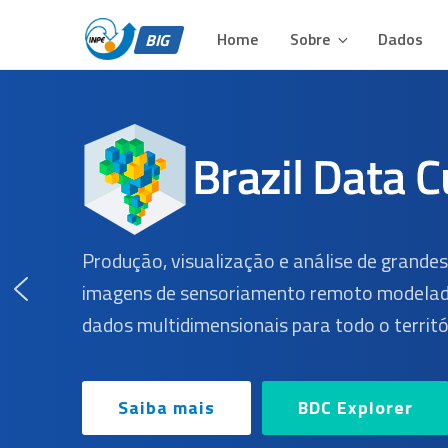
BIG – BRAZIL DATA 
Pular
Plataforma para Análise e Visualização de Grandes Volu
para
Home
Sobre
Dados
BIG
o
conteúdo
Produção, visualização e análise de grande
imagens de sensoriamento remoto modelad
dados multidimensionais para todo o territór
Saiba mais
BDC Explorer