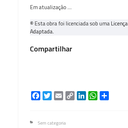
Em atualização …
©
Esta obra foi licenciada sob uma
Licenç
Adaptada.
Compartilhar
Fa
T
E
C
Li
W
S
ce
wi
m
o
nk
h
h
b
tt
ail
py
e
at
ar
o
er
Li
dI
s
e
Categorias
Sem categoria