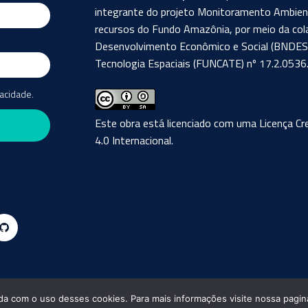
integrante do projeto Monitoramento Ambient
recursos do Fundo Amazônia, por meio da col
Desenvolvimento Econômico e Social (BNDES) 
Tecnologia Espaciais (FUNCATE) nº 17.2.0536.
vacidade.
Este obra está licenciado com uma Licença
Cr
4.0 Internacional
.
Github
Brazil
Data Cube - 2019 - 2026
da com o uso desses cookies. Para mais informações visite nossa pagina